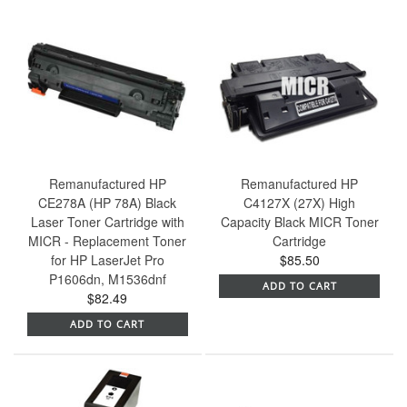
Remanufactured HP
Remanufactured HP
CE278A (HP 78A) Black
C4127X (27X) High
Laser Toner Cartridge with
Capacity Black MICR Toner
MICR - Replacement Toner
Cartridge
for HP LaserJet Pro
$85.50
P1606dn, M1536dnf
ADD TO CART
$82.49
ADD TO CART