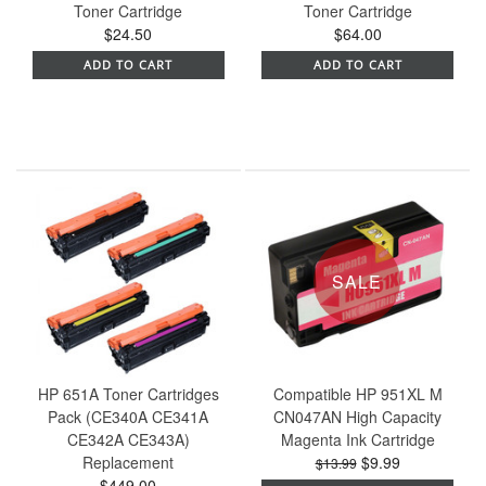
Toner Cartridge
Toner Cartridge
$24.50
$64.00
ADD TO CART
ADD TO CART
SALE
HP 651A Toner Cartridges
Compatible HP 951XL M
Pack (CE340A CE341A
CN047AN High Capacity
CE342A CE343A)
Magenta Ink Cartridge
Replacement
$9.99
$13.99
$449.00