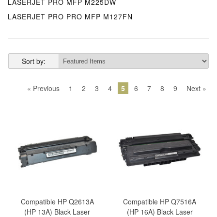
LASERJET PRO MFP M225DW
LASERJET PRO PRO MFP M127FN
Sort by:
« Previous
1
2
3
4
5
6
7
8
9
Next »
Compatible HP Q2613A
Compatible HP Q7516A
(HP 13A) Black Laser
(HP 16A) Black Laser