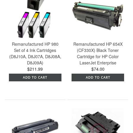
Remanufactured HP 980
Remanufactured HP 654X
Set of 4 Ink Cartridges
(CF330X) Black Toner
(D8J10A, D8J07A, D8J08A,
Cartridge for HP Color
D8J09A)
LaserJet Enterprise
$211.99
$74.00
ADD TO CART
ADD TO CART